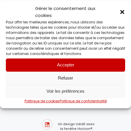
Trouver l’harmonie parfaite entre architecture et art de vivre.
Gérer le consentement aux
Choisir parmi une palette de couleurs s’adaptant à chaque
style d’intérieur, du contemporain épuré à l’authentique
cookies
traditionnel, pour une harmonie parfaite. Fondre chaque fenêtre
Pour offrir les meilleures expériences, nous utilisons des
avec l’architecture d’une façade contemporaine ou chargée
technologies telles que les cookies pour stocker et/ou accéder aux
d’histoire, en cours de création ou en plein renouveau.
informations des appareils. Le fait de consentir à ces technologies
nous permettra de traiter des données telles que le comportement
de navigation ou les ID uniques sur ce site. Le fait de ne pas
consentir ou de retirer son consentement peut avoir un effet négatif
Faire des économies
sur certaines caractéristiques et fonctions.
Accepter
Refuser
Vos avantages avec nos
fenêtres Horizon®
Mercier-
Voir les préférences
David
Politique de cookies
Politique de confidentialité
Un design inédit avec
la fenêtre Horizon®.