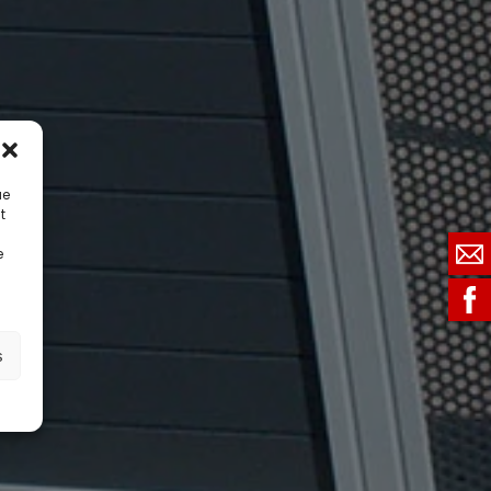
ue
t
e
s