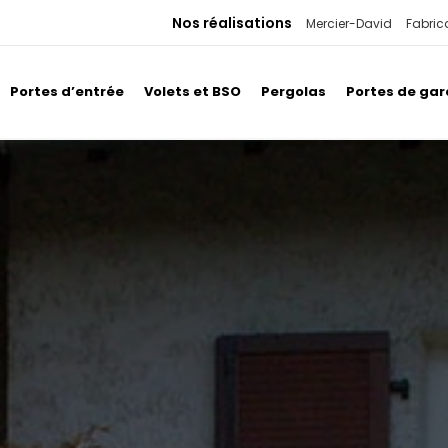
Nos réalisations
Mercier-David
Fabric
Portes d’entrée
Volets et BSO
Pergolas
Portes de ga