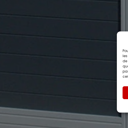
Pou
les
de 
que
pas
cer