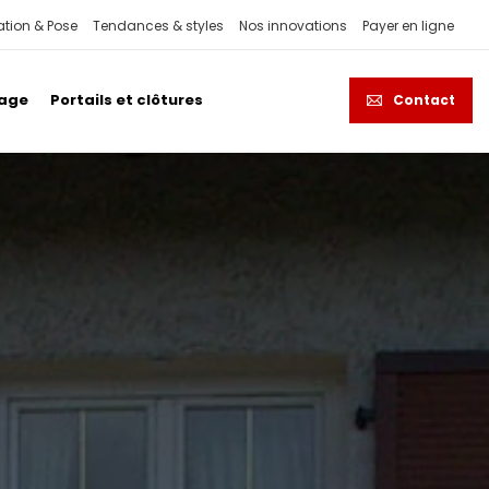
ation & Pose
Tendances & styles
Nos innovations
Payer en ligne
rage
Portails et clôtures
Contact