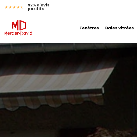
92% d'avis
positifs
Fenêtres
Baies vitrées