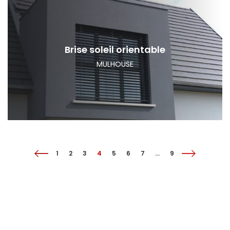
Brise soleil orientable
MULHOUSE
1
2
3
4
5
6
7
…
9