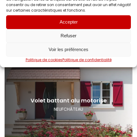
consentir ou de retirer son consentement peut avoir un effet négatif
sur certaines caractéristiques et fonctions.
Menuiseries PVC
Accepter
NANCY
Refuser
Voir les préférences
Politique de cookies
Politique de confidentialité
Volet battant alu motorise
NEUFCHÂTEAU