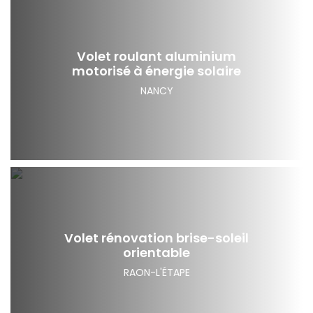
Volet roulant aluminium
motorisé à énergie solaire
NANCY
Volet rénovation brise-soleil
orientable
RAON-L'ÉTAPE